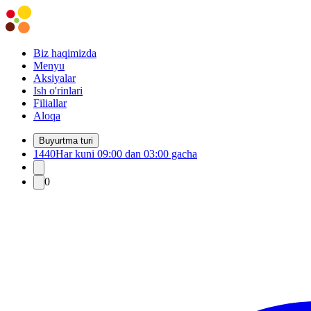
Biz haqimizda
Menyu
Aksiyalar
Ish o'rinlari
Filiallar
Aloqa
Buyurtma turi
1440
Har kuni 09:00 dan 03:00 gacha
0