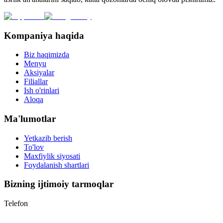
Kompaniya haqida
Biz haqimizda
Menyu
Aksiyalar
Filiallar
Ish o'rinlari
Aloqa
Ma'lumotlar
Yetkazib berish
To'lov
Maxfiylik siyosati
Foydalanish shartlari
Bizning ijtimoiy tarmoqlar
Telefon