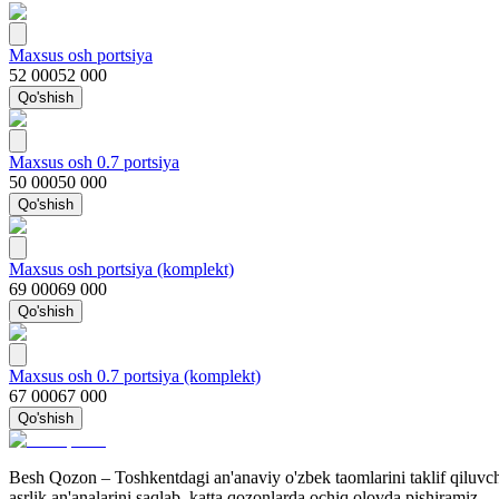
Maxsus osh portsiya
52 000
52 000
Qo'shish
Maxsus osh 0.7 portsiya
50 000
50 000
Qo'shish
Maxsus osh portsiya (komplekt)
69 000
69 000
Qo'shish
Maxsus osh 0.7 portsiya (komplekt)
67 000
67 000
Qo'shish
Besh Qozon – Toshkentdagi an'anaviy o'zbek taomlarini taklif qiluvchi
asrlik an'analarini saqlab, katta qozonlarda ochiq olovda pishiramiz.