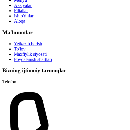
Menyu
Aksiyalar
Filiallar
Ish o'rinlari
Aloqa
Ma'lumotlar
Yetkazib berish
To'lov
Maxfiylik siyosati
Foydalanish shartlari
Bizning ijtimoiy tarmoqlar
Telefon