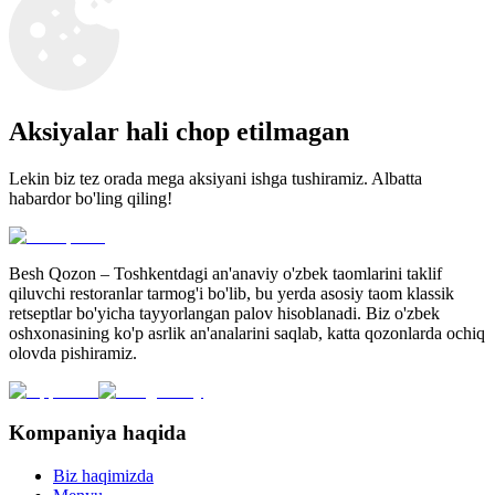
Aksiyalar hali chop etilmagan
Lekin biz tez orada mega aksiyani ishga tushiramiz. Albatta
habardor bo'ling qiling!
Besh Qozon – Toshkentdagi an'anaviy o'zbek taomlarini taklif
qiluvchi restoranlar tarmog'i bo'lib, bu yerda asosiy taom klassik
retseptlar bo'yicha tayyorlangan palov hisoblanadi. Biz o'zbek
oshxonasining ko'p asrlik an'analarini saqlab, katta qozonlarda ochiq
olovda pishiramiz.
Kompaniya haqida
Biz haqimizda