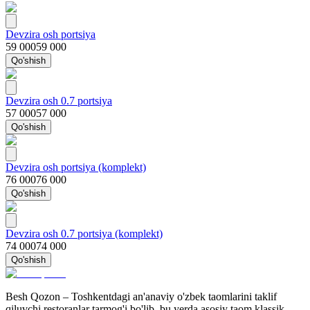
Devzira osh portsiya
59 000
59 000
Qo'shish
Devzira osh 0.7 portsiya
57 000
57 000
Qo'shish
Devzira osh portsiya (komplekt)
76 000
76 000
Qo'shish
Devzira osh 0.7 portsiya (komplekt)
74 000
74 000
Qo'shish
Besh Qozon – Toshkentdagi an'anaviy o'zbek taomlarini taklif
qiluvchi restoranlar tarmog'i bo'lib, bu yerda asosiy taom klassik