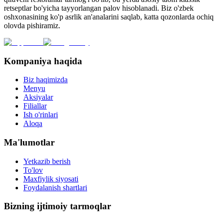
retseptlar bo'yicha tayyorlangan palov hisoblanadi. Biz o'zbek
oshxonasining ko'p asrlik an'analarini saqlab, katta qozonlarda ochiq
olovda pishiramiz.
Kompaniya haqida
Biz haqimizda
Menyu
Aksiyalar
Filiallar
Ish o'rinlari
Aloqa
Ma'lumotlar
Yetkazib berish
To'lov
Maxfiylik siyosati
Foydalanish shartlari
Bizning ijtimoiy tarmoqlar