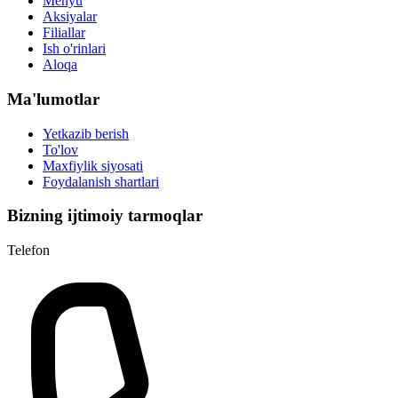
Menyu
Aksiyalar
Filiallar
Ish o'rinlari
Aloqa
Ma'lumotlar
Yetkazib berish
To'lov
Maxfiylik siyosati
Foydalanish shartlari
Bizning ijtimoiy tarmoqlar
Telefon