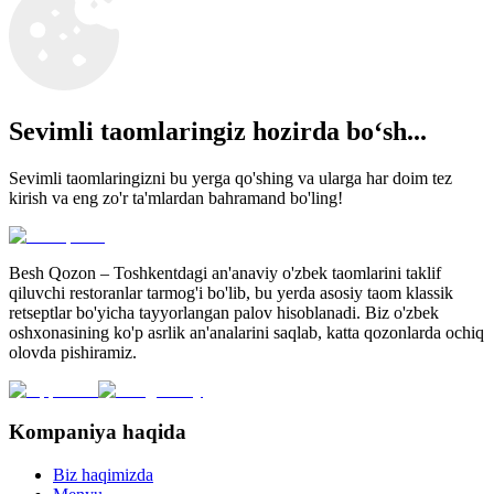
Sevimli taomlaringiz hozirda boʻsh...
Sevimli taomlaringizni bu yerga qo'shing va ularga har doim tez
kirish va eng zo'r ta'mlardan bahramand bo'ling!
Besh Qozon – Toshkentdagi an'anaviy o'zbek taomlarini taklif
qiluvchi restoranlar tarmog'i bo'lib, bu yerda asosiy taom klassik
retseptlar bo'yicha tayyorlangan palov hisoblanadi. Biz o'zbek
oshxonasining ko'p asrlik an'analarini saqlab, katta qozonlarda ochiq
olovda pishiramiz.
Kompaniya haqida
Biz haqimizda