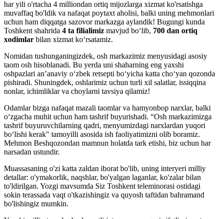
har yili o'rtacha 4 milliondan ortiq mijozlarga xizmat ko'rsatishga
muvaffaq bo'ldik va nafaqat poytaxt aholisi, balki uning mehmonlari
uchun ham diqqatga sazovor markazga aylandik! Bugungi kunda
Toshkent shahrida
4 ta filialimiz
mavjud bo‘lib,
700 dan ortiq
xodimlar
bilan xizmat ko‘rsatamiz.
Nomidan tushunganingizdek, osh markazimiz menyusidagi asosiy
taom osh hisoblanadi. Bu yerda uni shaharning eng yaxshi
oshpazlari an’anaviy o‘zbek retsepti bo‘yicha katta cho‘yan qozonda
pishiradi. Shuningdek, oshlarimiz uchun turli xil salatlar, issiqqina
nonlar, ichimliklar va choylarni tavsiya qilamiz!
Odamlar bizga nafaqat mazali taomlar va hamyonbop narxlar, balki
o‘zgacha muhit uchun ham tashrif buyurishadi. “Osh markazimizga
tashrif buyuruvchilarning qadri, menyumizdagi narxlardan yuqori
bo‘lishi kerak" tamoyilli asosida ish faoliyatimizni olib boramiz.
Mehmon Beshqozondan mamnun holatda tark etishi, biz uchun har
narsadan ustundir.
Muassasaning o'zi katta zaldan iborat bo'lib, uning interyeri milliy
detallar: o'ymakorlik, naqshlar, bo'yalgan laganlar, ko'zalar bilan
to'ldirilgan. Yozgi mavsumda Siz Toshkent teleminorasi ostidagi
sokin terassada vaqt o'tkazishingiz va quyosh taftidan bahramand
bo'lishingiz mumkin.