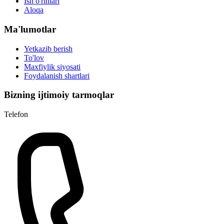
Ish o'rinlari
Aloqa
Ma'lumotlar
Yetkazib berish
To'lov
Maxfiylik siyosati
Foydalanish shartlari
Bizning ijtimoiy tarmoqlar
Telefon