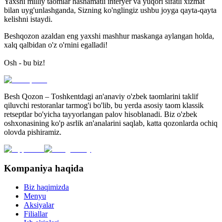
Yaxshi milliy taomlar hashamatli interyer va yuqori sifatli xizmat
bilan uyg'unlashganda, Sizning ko'nglingiz ushbu joyga qayta-qayta
kelishni istaydi.
Beshqozon azaldan eng yaxshi mashhur maskanga aylangan holda,
xalq qalbidan o'z o'rnini egalladi!
Osh - bu biz!
Besh Qozon – Toshkentdagi an'anaviy o'zbek taomlarini taklif
qiluvchi restoranlar tarmog'i bo'lib, bu yerda asosiy taom klassik
retseptlar bo'yicha tayyorlangan palov hisoblanadi. Biz o'zbek
oshxonasining ko'p asrlik an'analarini saqlab, katta qozonlarda ochiq
olovda pishiramiz.
Kompaniya haqida
Biz haqimizda
Menyu
Aksiyalar
Filiallar