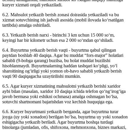
kuryer xizmati orqali yetkaziladi.
6.2. Mahsulot yetkazib berish zonasi doirasida yetkaziladi va bu
xizmat sotuvchining ish jadvali asosida (mobil ilovada ko‘rsatilgan
tartibda) amalga oshiriladi.
6.3. Yetkazib berish narxi - birinchi 3 km uchun 15 000 so‘m,
keyingi har bir kilometr uchun esa 2 000 so‘mdan qo‘shiladi.
6.4. Buyurtma yetkazib berish vaqti - buyurtma qabul qilingan
paytdan boshlab 40 daqiqa. Agar bu muddat “fors-major” holatlari
sababli (9-bobga qarang) buzilsa, bu holat muddat buzilishi
hisoblanmaydi. Buyurtmalarning haddan tashqari ko‘pligi, yo‘l
sharoitining og‘irligi yoki yomon ob-havo sababli yetkazib berish
vaqti 90 daqiqagacha uzaytirilishi mumkin.
6.5. Agar kuryer xizmatining mahsulotni yetkazib berishi xaridor
aybi bilan (masalan, xaridor 10 daqiqa ichida telefon qo‘ng‘irog‘iga
javob bermasa yoki eshikni ochmasa) amalga oshmagan bo‘lsa,
sotuvchi shartnomani bajarishdan voz kechish huquqiga ega.
6.6. Kuryer buyurtmani yetkazib berganda, agar buyurtma turar
joyga (uy yoki xonadon) berilgan bo‘lsa, buyurtma uy yoki xonadon
eshigigacha yetkazib beriladi. Agar buyurtma boshqa turdagi
binolarga (jumladan, ofis, shifoxona, mehmonxona, biznes markazi,