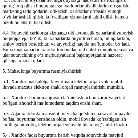
4.3. Sotuvchi foydalanuvchiga quyidagi maqsadlarda roziligisiz
qo‘ng‘iroq qilish huquqiga ega: xaridorlar afzalliklarini o‘rganish,
marketing tadqiqotlarini o‘tkazish, xaridorlar o‘rtasida yutuqli
o‘yinlar tashkil qilish, ko‘rsatilgan xizmatlarni tahlil qilish hamda
nizoli holatlarni hal qilish.
4.4. Sotuvchi xaridorga xizmatga oid avtomatik xabarlarni yuborish
huquqiga ega bo‘lib, bu xabarlarda buyurtma holati, uning tarkibi,
ishlov berish bosqichlari va tayyorligi haqida ma’lumotlar bo‘ladi.
Bu xizmat xabarlari xaridor tomonidan rad etilishi mumkin emas va
ular sotuvchining o‘z majburiyatlarini bajarayotganini nazorat
qilishga xizmat qiladi.
5. Mahsulotga buyurtma rasmiylashtirish
5.1. Xaridor mahsulotga buyurtmani telefon orqali yoki mobil
ilovada maxsus elektron shakl orqali rasmiylashtirishi mumkin.
5.2. Xaridor shartnoma ijrosini ta’minlash uchun zarur va yetarli
bo‘lgan ishonchli ma’lumotlarni taqdim etishi shart.
5.3. Agar xaridorda mahsulot bo‘yicha qo‘shimcha savollar paydo
bo‘lsa, buyurtma berishdan oldin, mobil ilovada ko‘rsatilgan ish
tartibiga muvofiq, telefon orqali sotuvchi bilan bog‘lanishi lozim.
5.4. Xaridor faqat buyurtma berish vaqtida sotuvchida mavjud