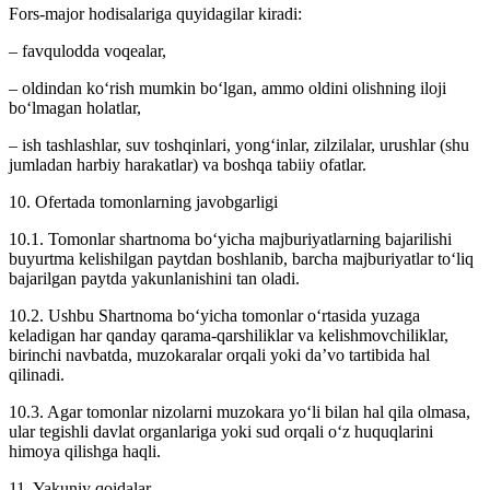
Fors-major hodisalariga quyidagilar kiradi:
– favqulodda voqealar,
– oldindan ko‘rish mumkin bo‘lgan, ammo oldini olishning iloji
bo‘lmagan holatlar,
– ish tashlashlar, suv toshqinlari, yong‘inlar, zilzilalar, urushlar (shu
jumladan harbiy harakatlar) va boshqa tabiiy ofatlar.
10. Ofertada tomonlarning javobgarligi
10.1. Tomonlar shartnoma bo‘yicha majburiyatlarning bajarilishi
buyurtma kelishilgan paytdan boshlanib, barcha majburiyatlar to‘liq
bajarilgan paytda yakunlanishini tan oladi.
10.2. Ushbu Shartnoma bo‘yicha tomonlar o‘rtasida yuzaga
keladigan har qanday qarama-qarshiliklar va kelishmovchiliklar,
birinchi navbatda, muzokaralar orqali yoki da’vo tartibida hal
qilinadi.
10.3. Agar tomonlar nizolarni muzokara yo‘li bilan hal qila olmasa,
ular tegishli davlat organlariga yoki sud orqali o‘z huquqlarini
himoya qilishga haqli.
11. Yakuniy qoidalar