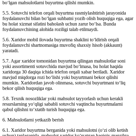
bo‘lgan mahsulotlarni buyurtma qilishi mumkin.
5.5. Sotuvchi telefon orqali buyurtma rasmiylashtirish jarayonida
foydalanuvchi bilan bo‘lgan suhbatni yozib olish huquqiga ega, agar
bu holat xizmat sifatini baholash uchun zarur bo‘lsa. Bunda
foydalanuvchining alohida roziligi talab etilmaydi.
5.6. Xaridor mobil ilovada buyurtma shaklini to‘ldirish orqali
foydalanuvchi shartnomasiga muvofiq shaxsiy hisob (akkaunt)
yaratadi.
5.7. Agar xaridor tomonidan buyurtma qilingan mahsulotlar soni
yoki assortimenti sotuvchida mavjud bo‘lmasa, bu holat haqida
xaridorga 30 daqiqa ichida telefon orqali xabar beriladi. Xaridor
mavjud miqdorga rozi bo‘lishi yoki buyurtmani bekor qilishi
mumkin. Xaridordan javob olinmasa, sotuvchi buyurtmani to‘liq
bekor qilish huquqiga ega.
5.8. Texnik nosozliklar yoki mahsulot tayyorlash uchun kerakli
resurslarning yo‘qligi sababli sotuvchi vaqtincha buyurtmalarni
qabul qilishni to‘xtatib turish huquqiga ega.
6. Mahsulotlarni yetkazib berish
6.1. Xaridor buyurtma berganida yoki mahsulotni (o‘zi olib ketish
uchun) tanlaganida, mahsulot xaridor ko‘rsatgan haqiqiy manzilga