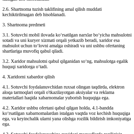
2.6. Shartnoma tuzish taklifining amal qilish muddati
kechiktirilmagan deb hisoblanadi.
3. Shartnoma predmeti
3.1. Sotuvchi mobil ilovada ko‘rsatilgan narxlar bo‘yicha mahsulotni
sotadi va uni kuryer xizmati orqali yetkazib beradi, xaridor esa
mahsulot uchun to‘lovni amalga oshiradi va uni ushbu ofertaning
shartlariga muvofiq qabul qiladi.
3.2. Xaridor mahsulotni qabul qilganidan so‘ng, mahsulotga egalik
huquqi xaridorga o‘tadi.
4. Xaridorni xabardor qilish
4.1. Sotuvchi foydalanuvchidan ruxsat olingan taqdirda, elektron
aloqa tarmoqlari orqali o'tkazilayotgan aksiyalar va reklama
materiallari haqida xabarnomalar yuborish huquqiga ega.
4.2. Xaridor ushbu ofertani qabul qilgan holda, 4.1-bandda
ko‘rsatilgan xabarnomalardan istalgan vaqtda voz kechish huquqiga
ega, va keyinchalik ularni yana olishga rozilik bildirish imkoniyatiga
ega.