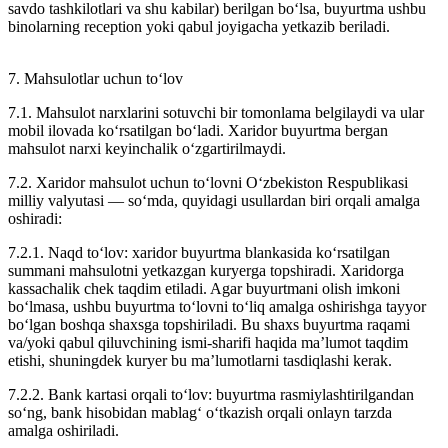
savdo tashkilotlari va shu kabilar) berilgan bo‘lsa, buyurtma ushbu
binolarning reception yoki qabul joyigacha yetkazib beriladi.
7. Mahsulotlar uchun to‘lov
7.1. Mahsulot narxlarini sotuvchi bir tomonlama belgilaydi va ular
mobil ilovada ko‘rsatilgan bo‘ladi. Xaridor buyurtma bergan
mahsulot narxi keyinchalik o‘zgartirilmaydi.
7.2. Xaridor mahsulot uchun to‘lovni O‘zbekiston Respublikasi
milliy valyutasi — so‘mda, quyidagi usullardan biri orqali amalga
oshiradi:
7.2.1. Naqd to‘lov: xaridor buyurtma blankasida ko‘rsatilgan
summani mahsulotni yetkazgan kuryerga topshiradi. Xaridorga
kassachalik chek taqdim etiladi. Agar buyurtmani olish imkoni
bo‘lmasa, ushbu buyurtma to‘lovni to‘liq amalga oshirishga tayyor
bo‘lgan boshqa shaxsga topshiriladi. Bu shaxs buyurtma raqami
va/yoki qabul qiluvchining ismi-sharifi haqida ma’lumot taqdim
etishi, shuningdek kuryer bu ma’lumotlarni tasdiqlashi kerak.
7.2.2. Bank kartasi orqali to‘lov: buyurtma rasmiylashtirilgandan
so‘ng, bank hisobidan mablag‘ o‘tkazish orqali onlayn tarzda
amalga oshiriladi.