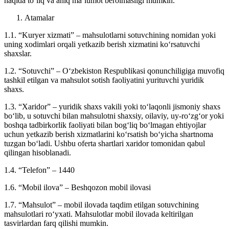
haqida to‘liq va aniq ma’lumot berolmasligi mumkin.
Atamalar
1.1. “Kuryer xizmati” – mahsulotlarni sotuvchining nomidan yoki
uning xodimlari orqali yetkazib berish xizmatini ko‘rsatuvchi
shaxslar.
1.2. “Sotuvchi” – O‘zbekiston Respublikasi qonunchiligiga muvofiq
tashkil etilgan va mahsulot sotish faoliyatini yurituvchi yuridik
shaxs.
1.3. “Xaridor” – yuridik shaxs vakili yoki to‘laqonli jismoniy shaxs
bo‘lib, u sotuvchi bilan mahsulotni shaxsiy, oilaviy, uy-ro‘zg‘or yoki
boshqa tadbirkorlik faoliyati bilan bog‘liq bo‘lmagan ehtiyojlar
uchun yetkazib berish xizmatlarini ko‘rsatish bo‘yicha shartnoma
tuzgan bo‘ladi. Ushbu oferta shartlari xaridor tomonidan qabul
qilingan hisoblanadi.
1.4. “Telefon” – 1440
1.6. “Mobil ilova” – Beshqozon mobil ilovasi
1.7. “Mahsulot” – mobil ilovada taqdim etilgan sotuvchining
mahsulotlari ro‘yxati. Mahsulotlar mobil ilovada keltirilgan
tasvirlardan farq qilishi mumkin.