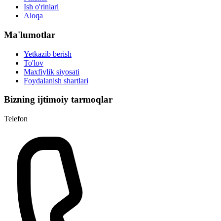
Ish o'rinlari
Aloqa
Ma'lumotlar
Yetkazib berish
To'lov
Maxfiylik siyosati
Foydalanish shartlari
Bizning ijtimoiy tarmoqlar
Telefon