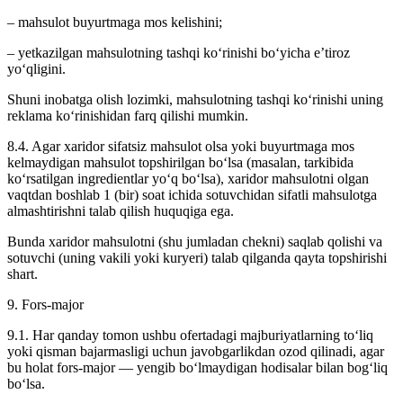
– mahsulot buyurtmaga mos kelishini;
– yetkazilgan mahsulotning tashqi ko‘rinishi bo‘yicha e’tiroz
yo‘qligini.
Shuni inobatga olish lozimki, mahsulotning tashqi ko‘rinishi uning
reklama ko‘rinishidan farq qilishi mumkin.
8.4. Agar xaridor sifatsiz mahsulot olsa yoki buyurtmaga mos
kelmaydigan mahsulot topshirilgan bo‘lsa (masalan, tarkibida
ko‘rsatilgan ingredientlar yo‘q bo‘lsa), xaridor mahsulotni olgan
vaqtdan boshlab 1 (bir) soat ichida sotuvchidan sifatli mahsulotga
almashtirishni talab qilish huquqiga ega.
Bunda xaridor mahsulotni (shu jumladan chekni) saqlab qolishi va
sotuvchi (uning vakili yoki kuryeri) talab qilganda qayta topshirishi
shart.
9. Fors-major
9.1. Har qanday tomon ushbu ofertadagi majburiyatlarning to‘liq
yoki qisman bajarmasligi uchun javobgarlikdan ozod qilinadi, agar
bu holat fors-major — yengib bo‘lmaydigan hodisalar bilan bog‘liq
bo‘lsa.