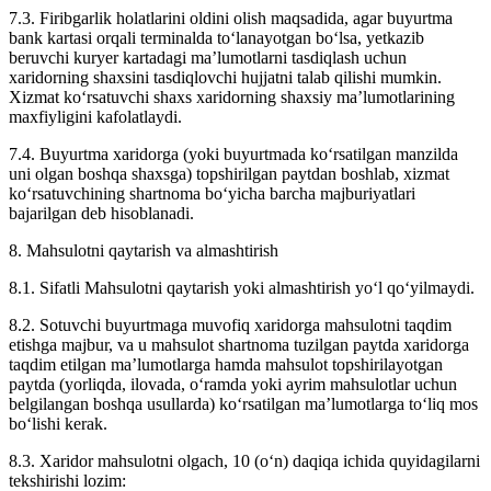
7.3. Firibgarlik holatlarini oldini olish maqsadida, agar buyurtma
bank kartasi orqali terminalda to‘lanayotgan bo‘lsa, yetkazib
beruvchi kuryer kartadagi ma’lumotlarni tasdiqlash uchun
xaridorning shaxsini tasdiqlovchi hujjatni talab qilishi mumkin.
Xizmat ko‘rsatuvchi shaxs xaridorning shaxsiy ma’lumotlarining
maxfiyligini kafolatlaydi.
7.4. Buyurtma xaridorga (yoki buyurtmada ko‘rsatilgan manzilda
uni olgan boshqa shaxsga) topshirilgan paytdan boshlab, xizmat
ko‘rsatuvchining shartnoma bo‘yicha barcha majburiyatlari
bajarilgan deb hisoblanadi.
8. Mahsulotni qaytarish va almashtirish
8.1. Sifatli Mahsulotni qaytarish yoki almashtirish yo‘l qo‘yilmaydi.
8.2. Sotuvchi buyurtmaga muvofiq xaridorga mahsulotni taqdim
etishga majbur, va u mahsulot shartnoma tuzilgan paytda xaridorga
taqdim etilgan ma’lumotlarga hamda mahsulot topshirilayotgan
paytda (yorliqda, ilovada, o‘ramda yoki ayrim mahsulotlar uchun
belgilangan boshqa usullarda) ko‘rsatilgan ma’lumotlarga to‘liq mos
bo‘lishi kerak.
8.3. Xaridor mahsulotni olgach, 10 (o‘n) daqiqa ichida quyidagilarni
tekshirishi lozim: