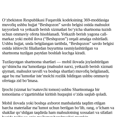
O‘zbekiston Respublikasi Fuqarolik kodeksining 369-moddasiga
muvofiq ushbu hujjat “Beshqozon” savdo belgisi ostida mahsulot
tayyorlash va yetkazib berish xizmatlari bo‘yicha shartnoma tuzish
uchun ommaviy oferta hisoblanadi. Yetkazib berish yagona call-
markaz yoki mobil ilova (“Beshqozon”) orqali amalga oshiriladi.
Ushbu hujjat, unda belgilangan tartibda, “Beshqozon” savdo belgisi
ostida ishlovchi filiallardan buyurtma rasmiylashtirilgan va
shartnoma tuzilgan paytdan boshlab kuchga kiradi.
Tuzilayotgan shartnoma shartlari — mobil ilovada joylashtirilgan
qo‘shimcha ma’lumotlarga (mahsulot narxi, yetkazib berish xizmati
qiymati, mahsulot tavsifi va boshqa shartlar) muvofiq belgilanadi,
agar bu ma’lumotlar iste’molchi rozilik bildirgan ushbu ommaviy
ofertaga zid bo‘lmasa.
Ijrochi (xizmat ko‘rsatuvchi tomon) ushbu Shartnomaga bir
tomonlama o‘zgartirishlar kiritish huquqini o‘zida saqlab qoladi.
Mobil ilovada yoki boshqa axborot manbalarida taqdim etilgan
barcha materiallar ma’lumot uchun berilgan bo‘lib, rang, o‘lcham va
shakllar qo‘shilgan taqdirda ham mahsulotning xossalari va sifatlari