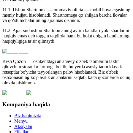
11.1. Ushbu Shartnoma — ommaviy oferta — mobil ilova egasining
rasmiy hujjati hisoblanadi. Shartnomaga qo‘shilgan barcha ilovalar
va qo‘shimchalar uning ajralmas qismidir.
11.2. Agar sud ushbu Shartnomaning ayrim bandlari yoki shartlarini
haqiqiy emas deb topgan taqdirda ham, bu holat qolgan bandlarning
haqiqiyligiga ta’sir qilmaydi.
Besh Qozon – Toshkentdagi an'anaviy o'zbek taomlarini taklif
qiluvchi restoranlar tarmog'i bo'lib, bu yerda asosiy taom klassik
retseptlar bo'yicha tayyorlangan palov hisoblanadi. Biz o'zbek
oshxonasining ko'p asrlik an'analarini saqlab, katta qozonlarda ochiq
olovda pishiramiz.
Kompaniya haqida
Biz haqimizda
Menyu
Aksiyalar
Filiallar