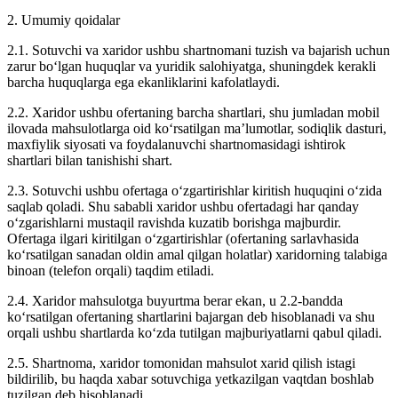
2. Umumiy qoidalar
2.1. Sotuvchi va xaridor ushbu shartnomani tuzish va bajarish uchun
zarur bo‘lgan huquqlar va yuridik salohiyatga, shuningdek kerakli
barcha huquqlarga ega ekanliklarini kafolatlaydi.
2.2. Xaridor ushbu ofertaning barcha shartlari, shu jumladan mobil
ilovada mahsulotlarga oid ko‘rsatilgan ma’lumotlar, sodiqlik dasturi,
maxfiylik siyosati va foydalanuvchi shartnomasidagi ishtirok
shartlari bilan tanishishi shart.
2.3. Sotuvchi ushbu ofertaga o‘zgartirishlar kiritish huquqini o‘zida
saqlab qoladi. Shu sababli xaridor ushbu ofertadagi har qanday
o‘zgarishlarni mustaqil ravishda kuzatib borishga majburdir.
Ofertaga ilgari kiritilgan o‘zgartirishlar (ofertaning sarlavhasida
ko‘rsatilgan sanadan oldin amal qilgan holatlar) xaridorning talabiga
binoan (telefon orqali) taqdim etiladi.
2.4. Xaridor mahsulotga buyurtma berar ekan, u 2.2-bandda
ko‘rsatilgan ofertaning shartlarini bajargan deb hisoblanadi va shu
orqali ushbu shartlarda ko‘zda tutilgan majburiyatlarni qabul qiladi.
2.5. Shartnoma, xaridor tomonidan mahsulot xarid qilish istagi
bildirilib, bu haqda xabar sotuvchiga yetkazilgan vaqtdan boshlab
tuzilgan deb hisoblanadi.