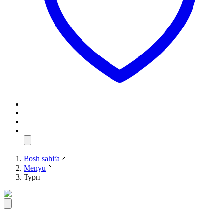
Bosh sahifa
Menyu
Турп