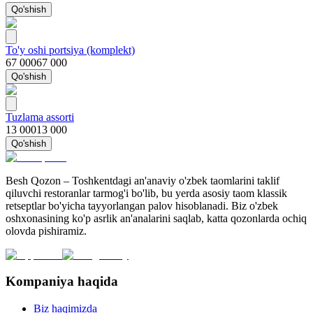
Qo'shish
To'y oshi portsiya (komplekt)
67 000
67 000
Qo'shish
Tuzlama assorti
13 000
13 000
Qo'shish
Besh Qozon – Toshkentdagi an'anaviy o'zbek taomlarini taklif
qiluvchi restoranlar tarmog'i bo'lib, bu yerda asosiy taom klassik
retseptlar bo'yicha tayyorlangan palov hisoblanadi. Biz o'zbek
oshxonasining ko'p asrlik an'analarini saqlab, katta qozonlarda ochiq
olovda pishiramiz.
Kompaniya haqida
Biz haqimizda