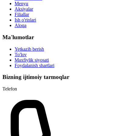
Menyu
Aksiyalar
Filiallar
Ish o'rinlari
Aloqa
Ma'lumotlar
Yetkazib berish
To'lov
Maxfiylik siyosati
Foydalanish shartlari
Bizning ijtimoiy tarmoqlar
Telefon