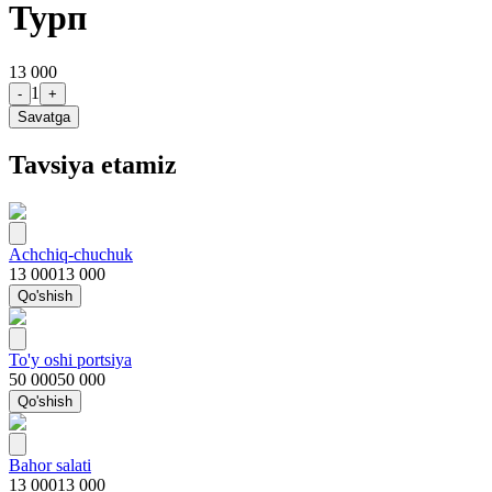
Турп
13 000
1
-
+
Savatga
Tavsiya etamiz
Achchiq-chuchuk
13 000
13 000
Qo'shish
To'y oshi portsiya
50 000
50 000
Qo'shish
Bahor salati
13 000
13 000