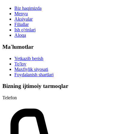
Biz haqimizda
Menyu
Aksiyalar
Filiallar
Ish o'rinlari
Aloqa
Ma'lumotlar
Yetkazib berish
To'lov
Maxfiylik siyosati
Foydalanish shartlari
Bizning ijtimoiy tarmoqlar
Telefon