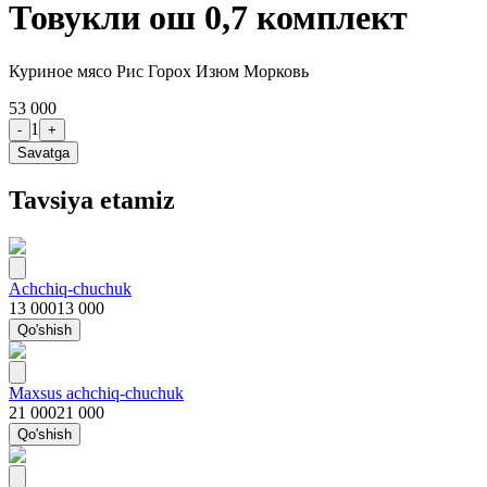
Товукли ош 0,7 комплект
Куриное мясо Рис Горох Изюм Морковь
53 000
1
-
+
Savatga
Tavsiya etamiz
Achchiq-chuchuk
13 000
13 000
Qo'shish
Maxsus achchiq-chuchuk
21 000
21 000
Qo'shish