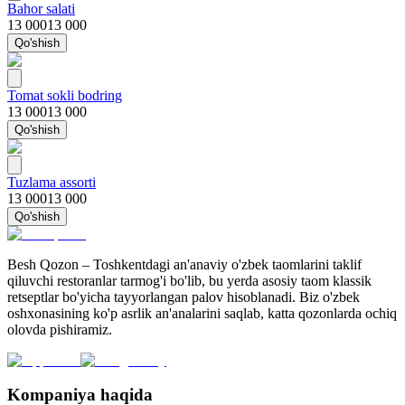
Bahor salati
13 000
13 000
Qo'shish
Tomat sokli bodring
13 000
13 000
Qo'shish
Tuzlama assorti
13 000
13 000
Qo'shish
Besh Qozon – Toshkentdagi an'anaviy o'zbek taomlarini taklif
qiluvchi restoranlar tarmog'i bo'lib, bu yerda asosiy taom klassik
retseptlar bo'yicha tayyorlangan palov hisoblanadi. Biz o'zbek
oshxonasining ko'p asrlik an'analarini saqlab, katta qozonlarda ochiq
olovda pishiramiz.
Kompaniya haqida