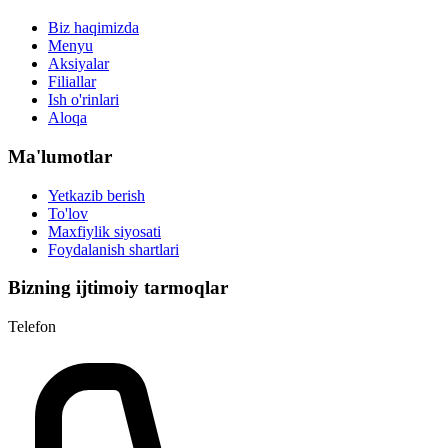
Biz haqimizda
Menyu
Aksiyalar
Filiallar
Ish o'rinlari
Aloqa
Ma'lumotlar
Yetkazib berish
To'lov
Maxfiylik siyosati
Foydalanish shartlari
Bizning ijtimoiy tarmoqlar
Telefon