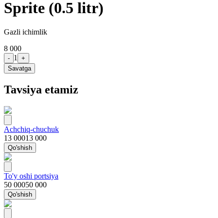
Sprite (0.5 litr)
Gazli ichimlik
8 000
1
-
+
Savatga
Tavsiya etamiz
Achchiq-chuchuk
13 000
13 000
Qo'shish
To'y oshi portsiya
50 000
50 000
Qo'shish