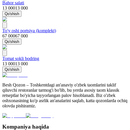
Bahor salati
13 000
13 000
Qo'shish
To'y oshi portsiya (komplekt)
67 000
67 000
Qo'shish
Tomat sokli bodring
13 000
13 000
Qo'shish
Besh Qozon – Toshkentdagi an'anaviy o'zbek taomlarini taklif
qiluvchi restoranlar tarmog'i bo'lib, bu yerda asosiy taom klassik
retseptlar bo'yicha tayyorlangan palov hisoblanadi. Biz o'zbek
oshxonasining ko'p asrlik an'analarini saqlab, katta qozonlarda ochiq
olovda pishiramiz.
Kompaniya haqida