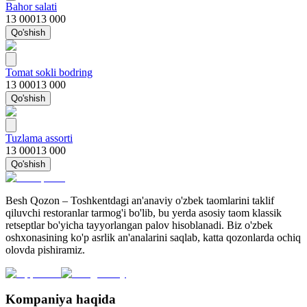
Bahor salati
13 000
13 000
Qo'shish
Tomat sokli bodring
13 000
13 000
Qo'shish
Tuzlama assorti
13 000
13 000
Qo'shish
Besh Qozon – Toshkentdagi an'anaviy o'zbek taomlarini taklif
qiluvchi restoranlar tarmog'i bo'lib, bu yerda asosiy taom klassik
retseptlar bo'yicha tayyorlangan palov hisoblanadi. Biz o'zbek
oshxonasining ko'p asrlik an'analarini saqlab, katta qozonlarda ochiq
olovda pishiramiz.
Kompaniya haqida