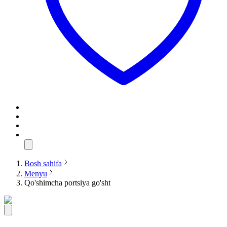
Bosh sahifa
Menyu
Qo'shimcha portsiya go'sht