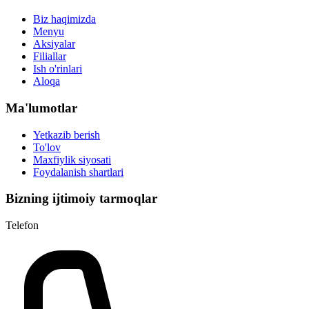
Biz haqimizda
Menyu
Aksiyalar
Filiallar
Ish o'rinlari
Aloqa
Ma'lumotlar
Yetkazib berish
To'lov
Maxfiylik siyosati
Foydalanish shartlari
Bizning ijtimoiy tarmoqlar
Telefon