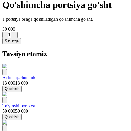
Qo'shimcha portsiya go'sht
1 portsiya oshga qo'shiladigan qo'shimcha go'sht.
30 000
1
-
+
Savatga
Tavsiya etamiz
Achchiq-chuchuk
13 000
13 000
Qo'shish
To'y oshi portsiya
50 000
50 000
Qo'shish