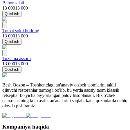
Bahor salati
13 000
13 000
Qo'shish
Tomat sokli bodring
13 000
13 000
Qo'shish
Tuzlama assorti
13 000
13 000
Qo'shish
Besh Qozon – Toshkentdagi an'anaviy o'zbek taomlarini taklif
qiluvchi restoranlar tarmog'i bo'lib, bu yerda asosiy taom klassik
retseptlar bo'yicha tayyorlangan palov hisoblanadi. Biz o'zbek
oshxonasining ko'p asrlik an'analarini saqlab, katta qozonlarda ochiq
olovda pishiramiz.
Kompaniya haqida