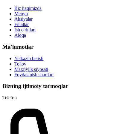
Biz haqimizda
Menyu
Aksiyalar
Filiallar
Ish o'rinlari
Aloqa
Ma'lumotlar
Yetkazib berish
To'lov
Maxfiylik siyosati
Foydalanish shartlari
Bizning ijtimoiy tarmoqlar
Telefon