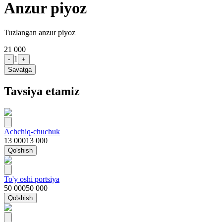
Anzur piyoz
Tuzlangan anzur piyoz
21 000
1
-
+
Savatga
Tavsiya etamiz
Achchiq-chuchuk
13 000
13 000
Qo'shish
To'y oshi portsiya
50 000
50 000
Qo'shish