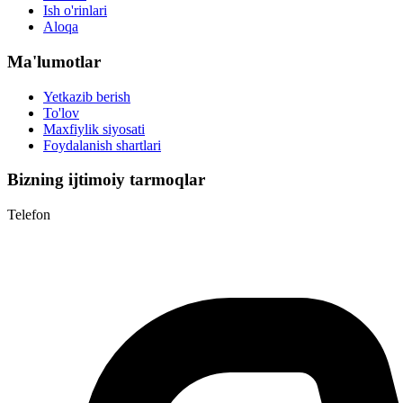
Ish o'rinlari
Aloqa
Ma'lumotlar
Yetkazib berish
To'lov
Maxfiylik siyosati
Foydalanish shartlari
Bizning ijtimoiy tarmoqlar
Telefon