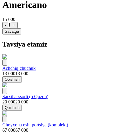
Americano
15 000
1
-
+
Savatga
Tavsiya etamiz
Achchiq-chuchuk
13 000
13 000
Qo'shish
Sarxil asssorti (5 Qozon)
20 000
20 000
Qo'shish
Choyxona oshi portsiya (komplekt)
67 000
67 000