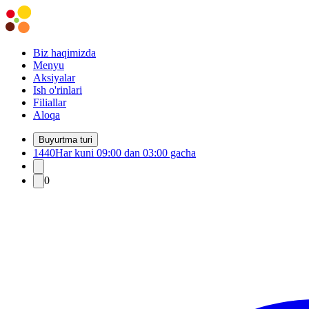
Biz haqimizda
Menyu
Aksiyalar
Ish o'rinlari
Filiallar
Aloqa
Buyurtma turi
1440
Har kuni 09:00 dan 03:00 gacha
0