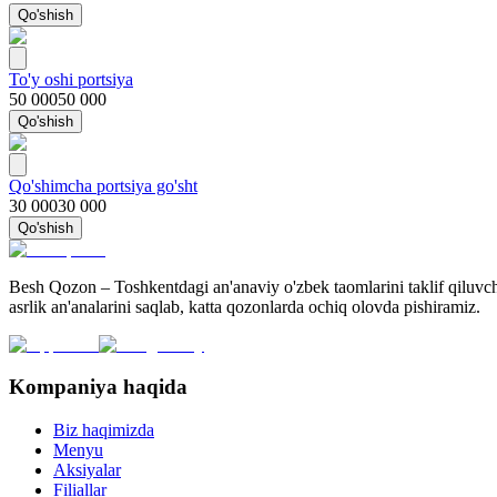
Qo'shish
To'y oshi portsiya
50 000
50 000
Qo'shish
Qo'shimcha portsiya go'sht
30 000
30 000
Qo'shish
Besh Qozon – Toshkentdagi an'anaviy o'zbek taomlarini taklif qiluvchi
asrlik an'analarini saqlab, katta qozonlarda ochiq olovda pishiramiz.
Kompaniya haqida
Biz haqimizda
Menyu
Aksiyalar
Filiallar