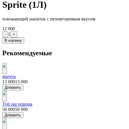
Sprite (1Л)
освежающий напиток с неповторимым вкусом
12 000
1
-
+
В корзину
Рекомендуемые
ачичук
13 000
13 000
Добавить
Туй ош порция
50 000
50 000
Добавить