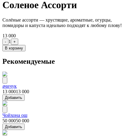
Соленое Ассорти
Солёные ассорти — хрустящие, ароматные, огурцы,
помидоры и капуста идеально подходят к любому плову!
13 000
1
-
+
В корзину
Рекомендуемые
ачичук
13 000
13 000
Добавить
Чойхона ош
50 000
50 000
Добавить