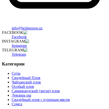
info@beshqozon.uz
FACEBOOK
Facebook
INSTAGRAM
Instagram
TELEGRAM
Telegram
Категории
Сеты
Свадебный Плов
Чайханский плов
Особый плов
Самаркандский (зигир) плов
Девзира ош
Свадебный плов с куриным мясом
Сомса