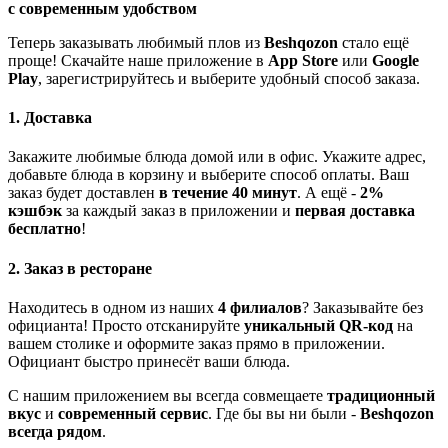
с современным удобством
Теперь заказывать любимый плов из
Beshqozon
стало ещё
проще! Скачайте наше приложение в
App Store
или
Google
Play
, зарегистрируйтесь и выберите удобный способ заказа.
1. Доставка
Закажите любимые блюда домой или в офис. Укажите адрес,
добавьте блюда в корзину и выберите способ оплаты. Ваш
заказ будет доставлен
в течение 40 минут
. А ещё -
2%
кэшбэк
за каждый заказ в приложении и
первая доставка
бесплатно
!
2. Заказ в ресторане
Находитесь в одном из наших
4 филиалов
? Заказывайте без
официанта! Просто отсканируйте
уникальный QR-код
на
вашем столике и оформите заказ прямо в приложении.
Официант быстро принесёт ваши блюда.
С нашим приложением вы всегда совмещаете
традиционный
вкус
и
современный сервис
. Где бы вы ни были -
Beshqozon
всегда рядом
.