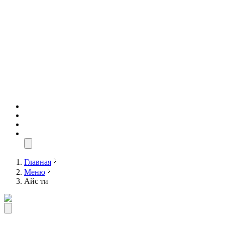
Главная
Меню
Айс ти