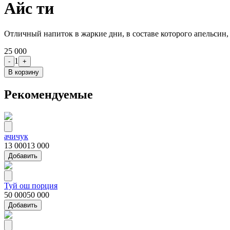
Айс ти
Отличный напиток в жаркие дни, в составе которого апельсин, 
25 000
1
-
+
В корзину
Рекомендуемые
ачичук
13 000
13 000
Добавить
Туй ош порция
50 000
50 000
Добавить