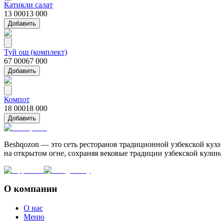
Катикли салат
13 000
13 000
Добавить
Туй ош (комплект)
67 000
67 000
Добавить
Компот
18 000
18 000
Добавить
Beshqozon — это сеть ресторанов традиционной узбекской кух
на открытом огне, сохраняя вековые традиции узбекской кули
О компании
О нас
Меню